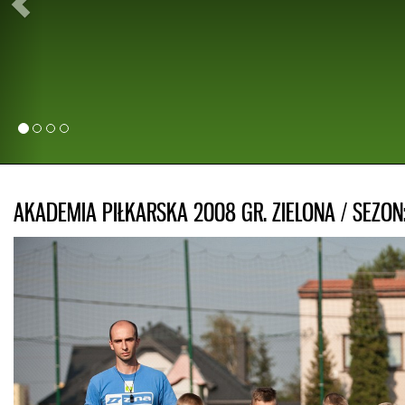
Development w Słowenii. Patryk przez 5 lat trenował w roczniku 1998
bacznym okiem trenera Piotra Węgra. Życzymy naszemu zawodni
kolejnych powołań do Kadry Polski oraz pierwszej oficjalnej bramki
naszej Reprezentacji. Dla młodych zawodników Akademii Piłkarskiej 
Żyrardów Patryk Czarnowski jest dowodem na to, że marzenia się spełni
a sukces, oprócz talentu, wymaga ciężkiej i systematycznej pracy!
AKADEMIA PIŁKARSKA 2008 GR. ZIELONA / SEZON: