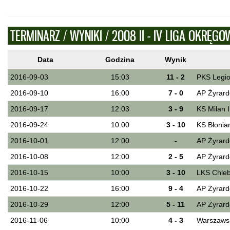
TERMINARZ / WYNIKI / 2008 II - IV LIGA OKRĘGO
Data
Godzina
Wynik
2016-09-03
15:03
11 - 2
PKS Legio
2016-09-10
16:00
7 - 0
AP Żyrard
2016-09-17
12:03
3 - 9
KS Milan 
2016-09-24
10:00
3 - 10
KS Błonian
2016-10-01
12:00
-
AP Żyrard
2016-10-08
12:00
2 - 5
AP Żyrard
2016-10-15
10:00
3 - 10
LKS Chlebn
2016-10-22
16:00
9 - 4
AP Żyrard
2016-10-29
12:00
5 - 11
AP Żyrardó
2016-11-06
10:00
4 - 3
Warszawsk