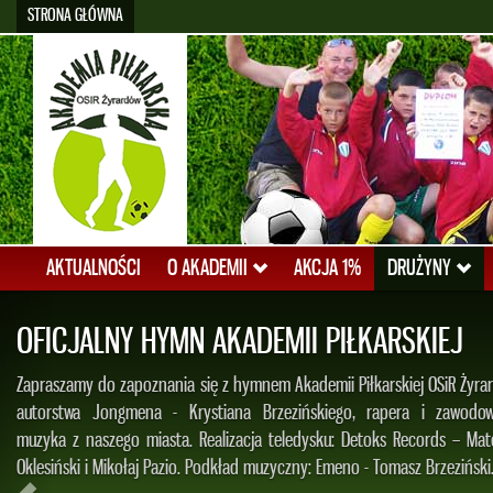
STRONA GŁÓWNA
AKTUALNOŚCI
O AKADEMII
AKCJA 1%
DRUŻYNY
PATRYK CZARNOWSKI W KADR
REPREZENTACJI POLSKI U-16!!!
Informujemy, że były zawodnik Akademii Piłkarskiej OSiR Żyrardów, obe
UMKS Piaseczno, został powołany do Kadry Reprezentacji Polski U-16. Za
w trzech oficjalnych meczach w ramach Międzynarodowego Turnieju 