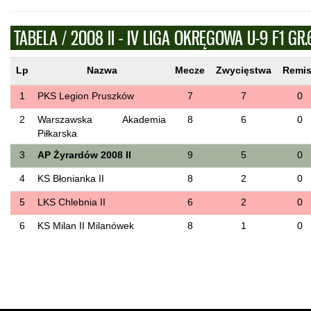
TABELA / 2008 II - IV LIGA OKRĘGOWA U-9 F1 GR.
Lp
Nazwa
Mecze
Zwycięstwa
Remi
1
PKS Legion Pruszków
7
7
0
2
Warszawska Akademia
8
6
0
Piłkarska
3
AP Żyrardów 2008 II
9
5
0
4
KS Błonianka II
8
2
0
5
LKS Chlebnia II
6
2
0
6
KS Milan II Milanówek
8
1
0