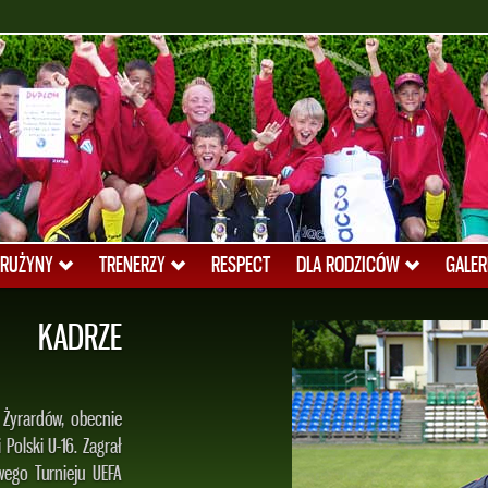
RUŻYNY
TRENERZY
RESPECT
DLA RODZICÓW
GALER
 KADRZE
 Żyrardów, obecnie
Polski U-16. Zagrał
ego Turnieju UEFA