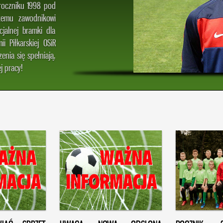
 roczniku 1998 pod
zemu zawodnikowi
cjalnej bramki dla
i Piłkarskiej OSiR
nia się spełniają,
j pracy!