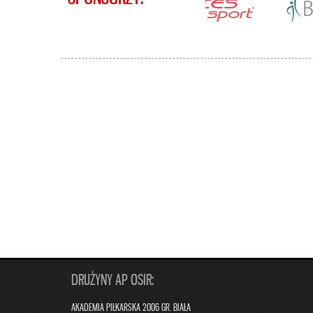
DRUŻYNY AP OSIR:
AKADEMIA PIŁKARSKA 2006 GR. BIAŁA