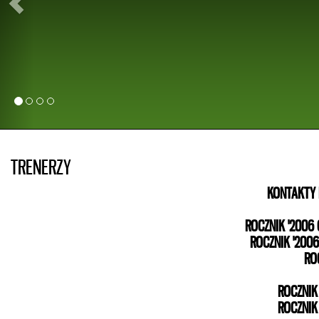
Development w Słowenii. Patryk przez 5 lat trenował w roczniku
bacznym okiem trenera Piotra Węgra. Życzymy naszemu zaw
kolejnych powołań do Kadry Polski oraz pierwszej oficjalnej b
naszej Reprezentacji. Dla młodych zawodników Akademii Piłkars
Żyrardów Patryk Czarnowski jest dowodem na to, że marzenia się s
a sukces, oprócz talentu, wymaga ciężkiej i systematycznej pracy!
TRENERZY
KONTAKTY 
ROCZNIK '2006 
ROCZNIK '2006
RO
ROCZNIK 
ROCZNIK 