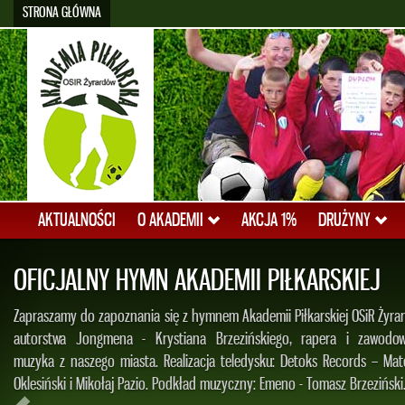
STRONA GŁÓWNA
AKTUALNOŚCI
O AKADEMII
AKCJA 1%
DRUŻYNY
PATRYK CZARNOWSKI W KA
REPREZENTACJI POLSKI U-16!!!
Informujemy, że były zawodnik Akademii Piłkarskiej OSiR Żyrardów
UMKS Piaseczno, został powołany do Kadry Reprezentacji Polski U-1
w trzech oficjalnych meczach w ramach Międzynarodowego Turni