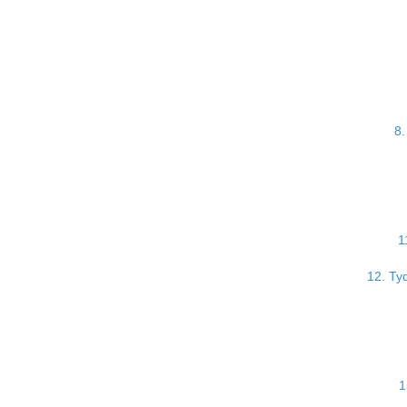
8.
1
12. Ty
1