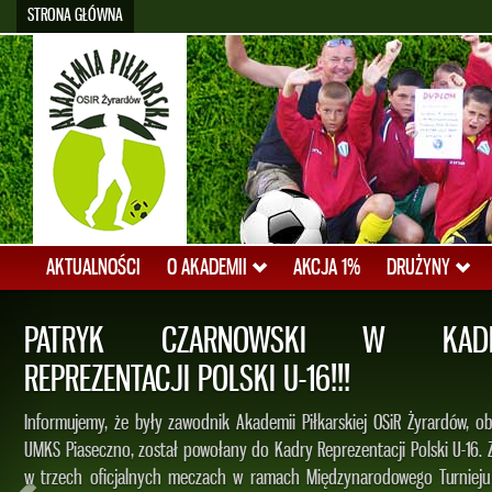
STRONA GŁÓWNA
AKTUALNOŚCI
O AKADEMII
AKCJA 1%
DRUŻYNY
PATRYK CZARNOWSKI W KADR
REPREZENTACJI POLSKI U-16!!!
Informujemy, że były zawodnik Akademii Piłkarskiej OSiR Żyrardów, obe
UMKS Piaseczno, został powołany do Kadry Reprezentacji Polski U-16. Za
w trzech oficjalnych meczach w ramach Międzynarodowego Turnieju 