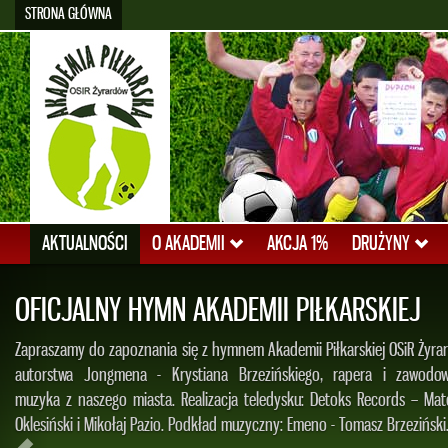
STRONA GŁÓWNA
AKTUALNOŚCI
O AKADEMII
AKCJA 1%
DRUŻYNY
PATRYK CZARNOWSKI W KADR
REPREZENTACJI POLSKI U-16!!!
Informujemy, że były zawodnik Akademii Piłkarskiej OSiR Żyrardów, obe
UMKS Piaseczno, został powołany do Kadry Reprezentacji Polski U-16. Za
w trzech oficjalnych meczach w ramach Międzynarodowego Turnieju 