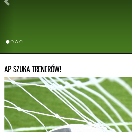
Development w Słowenii. Patryk przez 5 lat trenował w roczniku 1998
bacznym okiem trenera Piotra Węgra. Życzymy naszemu zawodni
kolejnych powołań do Kadry Polski oraz pierwszej oficjalnej bramki
naszej Reprezentacji. Dla młodych zawodników Akademii Piłkarskiej 
Żyrardów Patryk Czarnowski jest dowodem na to, że marzenia się spełni
a sukces, oprócz talentu, wymaga ciężkiej i systematycznej pracy!
AP SZUKA TRENERÓW!