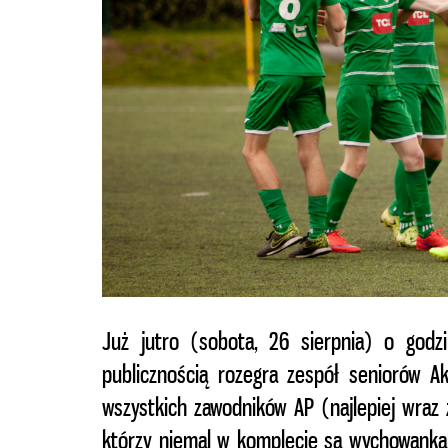
Już jutro (sobota, 26 sierpnia) o godz
publicznością rozegra zespół seniorów Ak
wszystkich zawodników AP (najlepiej wraz 
którzy niemal w komplecie są wychowanka