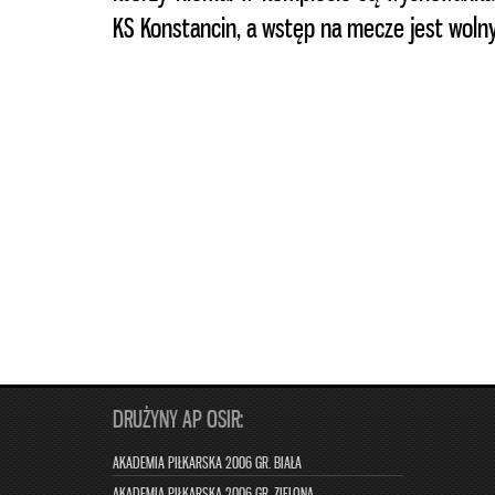
KS Konstancin, a wstęp na mecze jest wolny
DRUŻYNY AP OSIR:
AKADEMIA PIŁKARSKA 2006 GR. BIAŁA
AKADEMIA PIŁKARSKA 2006 GR. ZIELONA