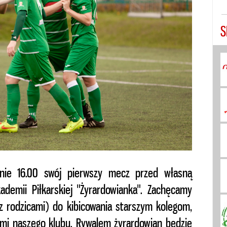
S
inie 16.00 swój pierwszy mecz przed własną
ademii Piłkarskiej "Żyrardowianka". Zachęcamy
z rodzicami) do kibicowania starszym kolegom,
mi naszego klubu. Rywalem żyrardowian będzie