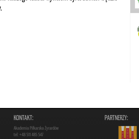
.
KONTAKT:
PARTNERZY:
Akademia Piłkarska Żyrardów
tel: +48 511 485 547