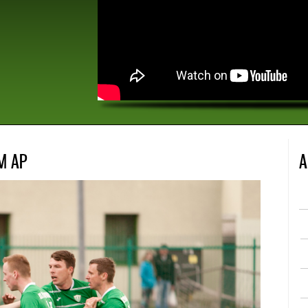
 roczniku 1998 pod
zemu zawodnikowi
cjalnej bramki dla
i Piłkarskiej OSiR
nia się spełniają,
j pracy!
M AP
A