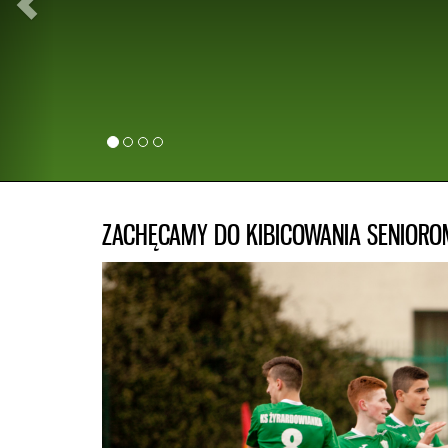
Development w Słowenii. Patryk przez 5 lat trenował w
bacznym okiem trenera Piotra Węgra. Życzymy nas
kolejnych powołań do Kadry Polski oraz pierwszej ofi
naszej Reprezentacji. Dla młodych zawodników Akademi
Żyrardów Patryk Czarnowski jest dowodem na to, że marze
a sukces, oprócz talentu, wymaga ciężkiej i systematyczne
ZACHĘCAMY DO KIBICOWANIA SENIORO