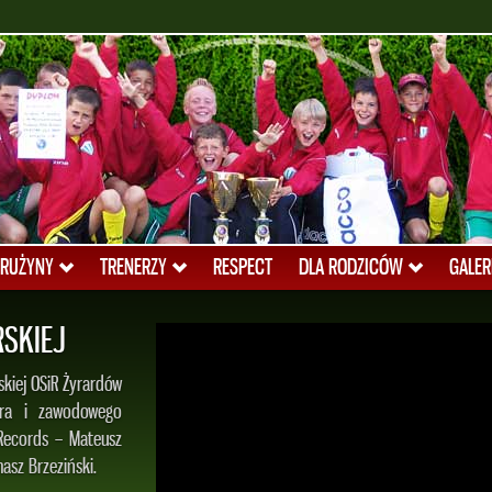
RUŻYNY
TRENERZY
RESPECT
DLA RODZICÓW
GALER
 KADRZE
 Żyrardów, obecnie
Polski U-16. Zagrał
ego Turnieju UEFA