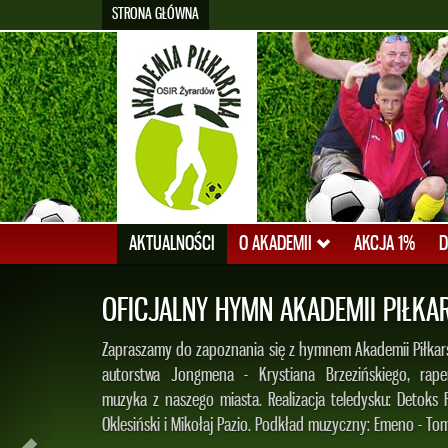
STRONA GŁÓWNA
AKTUALNOŚCI
O AKADEMII
AKCJA 1%
D
PATRYK CZARNOWSKI W
REPREZENTACJI POLSKI U-16!!!
Informujemy, że były zawodnik Akademii Piłkarskiej OSiR
UMKS Piaseczno, został powołany do Kadry Reprezentacji 
w trzech oficjalnych meczach w ramach Międzynarodow